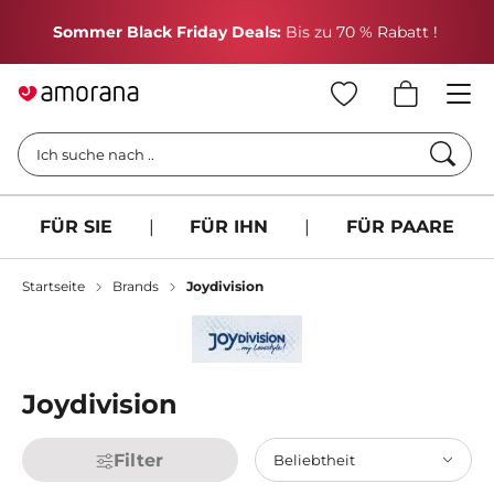
H
Sommer Black Friday Deals:
Bis zu 70 % Rabatt !
Such
Ich suche nach ..
FÜR SIE
|
FÜR IHN
|
FÜR PAARE
Startseite
Brands
Joydivision
Joydivision
Filter
Beliebtheit