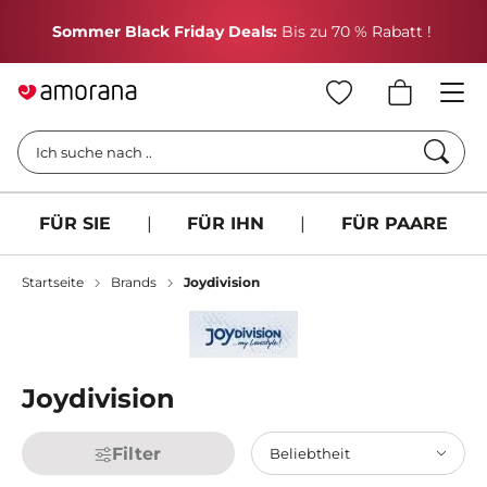
H
Sommer Black Friday Deals:
Bis zu 70 % Rabatt !
Such
Ich suche nach ..
FÜR SIE
|
FÜR IHN
|
FÜR PAARE
Startseite
Brands
Joydivision
Joydivision
Filter
Beliebtheit