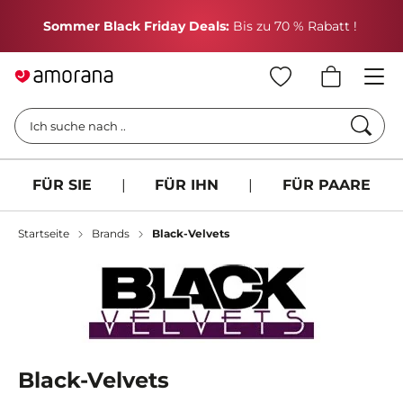
H
Sommer Black Friday Deals:
Bis zu 70 % Rabatt !
Such
Ich suche nach ..
FÜR SIE
|
FÜR IHN
|
FÜR PAARE
Startseite
Brands
Black-Velvets
Black-Velvets