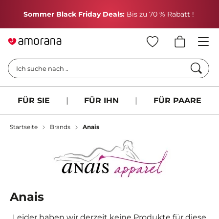
H
Sommer Black Friday Deals:
Bis zu 70 % Rabatt !
Such
Ich suche nach ..
FÜR SIE
|
FÜR IHN
|
FÜR PAARE
Startseite
Brands
Anais
Anais
Leider haben wir derzeit keine Produkte für diese