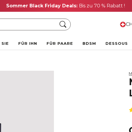
Sommer Black Friday Deals:
Bis zu 70 % Rabatt !
Suche
CH
 SIE
FÜR IHN
FÜR PAARE
BDSM
DESSOUS
M