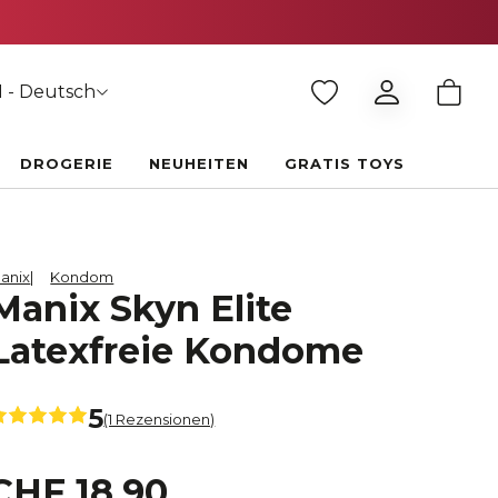
 - Deutsch
DROGERIE
NEUHEITEN
GRATIS TOYS
anix
Kondom
Manix Skyn Elite
Latexfreie Kondome
5
(1 Rezensionen)
CHF 18.90