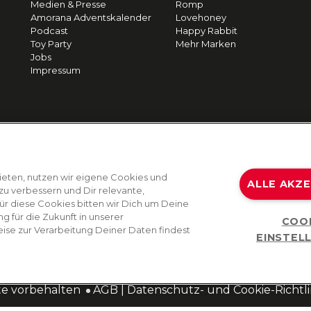
Medien & Presse
Romp
Amorana Adventskalender
Lovehoney
Podcast
Happy Rabbit
Toy Party
Mehr Marken
Jobs
Impressum
ieten, nutzen wir eigene Cookies und
ALLE AKZ
zu verbessern und Dir relevante,
Für diese Cookies bitten wir Dich um Deine
g für die Zukunft in unserer
COO
ise zur Verarbeitung Deiner Daten findest
EINSTEL
te vorbehalten
AGB
|
Datenschutz- und Cookie-Richtli