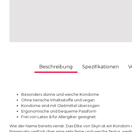
Beschreibung
Spezifikationen
V
Besonders dünne und weiche Kondome
Ohne tierische Inhaltsstoffe und vegan
Kondome sind mit Gleitmittel überzogen
Ergonomische und bequeme Passform
Frei von Latex & für Allergiker geeignet
Wie der Name bereits verrät: Das Elite von Skyn ist ein Kondom d
Präservativ verfügt über eine sehr feine und weiche Textur, wesh