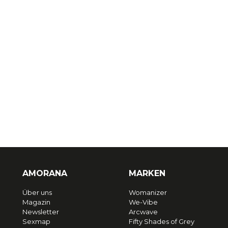
AMORANA
MARKEN
Über uns
Womanizer
Magazin
We-Vibe
Newsletter
Arcwave
Sexmap
Fifty Shades of Grey