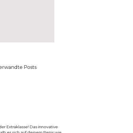
erwandte Posts
er Extraklasse! Das innovative
alb es sich auf deinem Penis wie