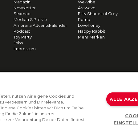
Magazin
We-Vibe
Newsletter
Arcwave
Sexmap
Fifty Shades of Grey
Medien & Presse
Romp
Amorana Adventskalender
Lovehoney
Podcast
Happy Rabbit
Toy Party
Mehr Marken
Jobs
Impressum
ieten, nutzen wir eigene Cookies und
ALLE AKZ
zu verbessern und Dir relevante,
Für diese Cookies bitten wir Dich um Deine
g für die Zukunft in unserer
COO
ise zur Verarbeitung Deiner Daten findest
EINSTEL