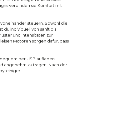
igns verbinden sie Komfort mit
g voneinander steuern. Sowohl die
 du individuell von sanft bis
uster und Intensitäten zur
e leisen Motoren sorgen dafür, dass
ch bequem per USB aufladen.
 und angenehm zu tragen. Nach der
yreiniger.