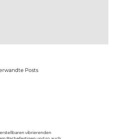
erwandte Posts
erstellbaren vibrierenden
 am BH befestigen und so auch