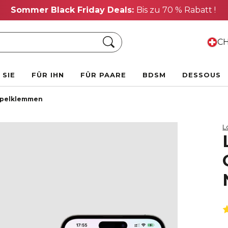
Sommer Black Friday Deals:
Bis zu 70 % Rabatt !
Suche
CH
 SIE
FÜR IHN
FÜR PAARE
BDSM
DESSOUS
ppelklemmen
L