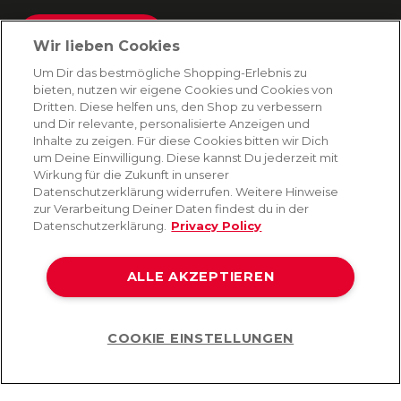
Absenden
Wir lieben Cookies
Du kannst dich jederzeit von unserem Newsletter abmelden. Indem du fortfährst, stimmst
Um Dir das bestmögliche Shopping-Erlebnis zu
du unseren
E-Mail-Bedingungen
und
Datenschutzbestimmungen zu
.
bieten, nutzen wir eigene Cookies und Cookies von
Dritten. Diese helfen uns, den Shop zu verbessern
und Dir relevante, personalisierte Anzeigen und
Inhalte zu zeigen. Für diese Cookies bitten wir Dich
AMORANA
um Deine Einwilligung. Diese kannst Du jederzeit mit
Wirkung für die Zukunft in unserer
Datenschutzerklärung widerrufen. Weitere Hinweise
MARKEN
zur Verarbeitung Deiner Daten findest du in der
Datenschutzerklärung.
Privacy Policy
SERVICE
ALLE AKZEPTIEREN
HILFE
COOKIE EINSTELLUNGEN
Help
©2026 Lovehoney Group Switzerland AG. Alle Rechte vorbehalten
AGB
|
Datenschutz- und Cookie-Richtlinien