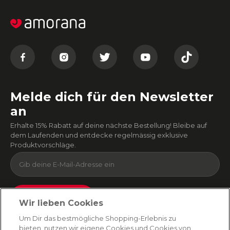
Melde dich für den Newsletter
an
Erhalte 15% Rabatt auf deine nächste Bestellung! Bleibe auf
dem Laufenden und entdecke regelmässig exklusive
Produktvorschläge.
Absenden
Wir lieben Cookies
Du kannst dich jederzeit von unserem Newsletter abmelden. Indem du fortfährst, stimmst
Um Dir das bestmögliche Shopping-Erlebnis zu
du unseren
E-Mail-Bedingungen
und
Datenschutzbestimmungen zu
.
bieten, nutzen wir eigene Cookies und Cookies von