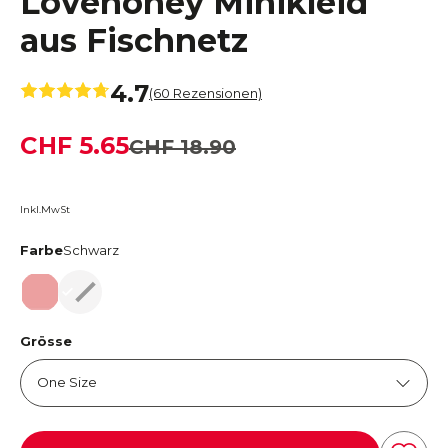
Lovehoney Minikleid
aus Fischnetz
4.7
(60 Rezensionen)
CHF 5.65
CHF 18.90
Inkl.MwSt
Farbe
Schwarz
Rot
Schwarz
Grösse