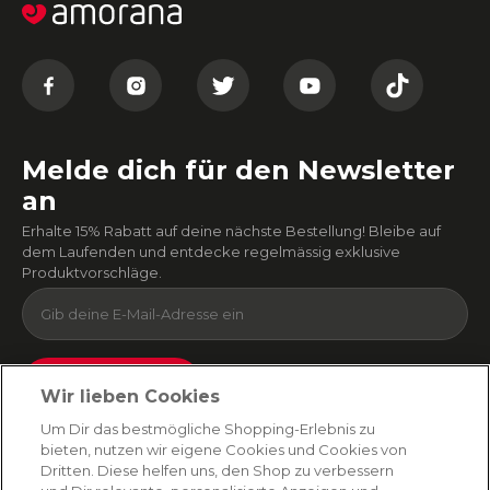
Melde dich für den Newsletter
an
Erhalte 15% Rabatt auf deine nächste Bestellung! Bleibe auf
dem Laufenden und entdecke regelmässig exklusive
Produktvorschläge.
Absenden
Wir lieben Cookies
Du kannst dich jederzeit von unserem Newsletter abmelden. Indem du fortfährst, stimmst
Um Dir das bestmögliche Shopping-Erlebnis zu
du unseren
E-Mail-Bedingungen
und
Datenschutzbestimmungen zu
.
bieten, nutzen wir eigene Cookies und Cookies von
Dritten. Diese helfen uns, den Shop zu verbessern