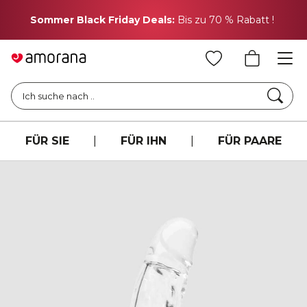
H
Sommer Black Friday Deals:
Bis zu 70 % Rabatt !
Such
Ich suche nach ..
FÜR SIE
|
FÜR IHN
|
FÜR PAARE