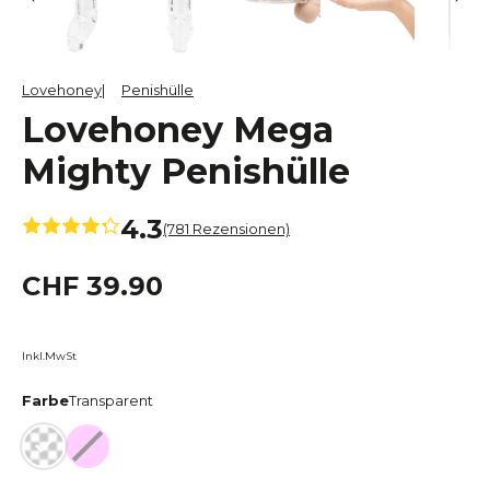
Lovehoney
Penishülle
Lovehoney Mega
Mighty Penishülle
4.3
(781 Rezensionen)
CHF 39.90
Inkl.MwSt
Farbe
Transparent
Transparent
Flesh Pink