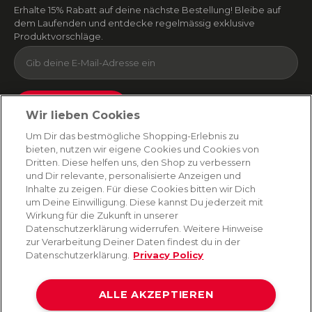
Erhalte 15% Rabatt auf deine nächste Bestellung! Bleibe auf
dem Laufenden und entdecke regelmässig exklusive
Produktvorschläge.
Absenden
Wir lieben Cookies
Du kannst dich jederzeit von unserem Newsletter abmelden. Indem du fortfährst, stimmst
Um Dir das bestmögliche Shopping-Erlebnis zu
du unseren
E-Mail-Bedingungen
und
Datenschutzbestimmungen zu
.
bieten, nutzen wir eigene Cookies und Cookies von
Dritten. Diese helfen uns, den Shop zu verbessern
und Dir relevante, personalisierte Anzeigen und
Inhalte zu zeigen. Für diese Cookies bitten wir Dich
AMORANA
um Deine Einwilligung. Diese kannst Du jederzeit mit
Wirkung für die Zukunft in unserer
Datenschutzerklärung widerrufen. Weitere Hinweise
MARKEN
zur Verarbeitung Deiner Daten findest du in der
Datenschutzerklärung.
Privacy Policy
SERVICE
ALLE AKZEPTIEREN