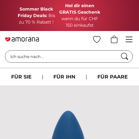
Hol dir einen
Sommer Black
GRATIS Geschenk
Friday Deals:
Bis
wenn du für CHF
zu 70 % Rabatt !
150 einkaufst
Such
Ich suche nach ..
FÜR SIE
|
FÜR IHN
|
FÜR PAARE