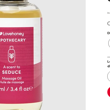
I
D
L
d