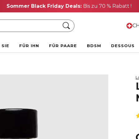
Sommer Black Friday Deals:
Bis zu 70 % Rabatt !
Suche
CH
 SIE
FÜR IHN
FÜR PAARE
BDSM
DESSOUS
L