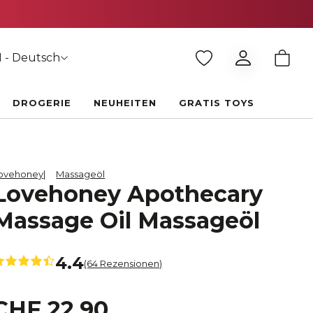
 - Deutsch
DROGERIE
NEUHEITEN
GRATIS TOYS
ovehoney
Massageöl
Lovehoney Apothecary
Massage Oil Massageöl
4.4
(64 Rezensionen)
CHF 22.90