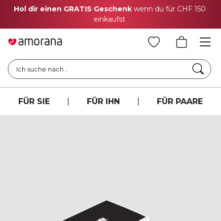
Hol dir einen GRATIS Geschenk
wenn du für CHF 150
einkaufst
Such
Ich suche nach ..
FÜR SIE
|
FÜR IHN
|
FÜR PAARE