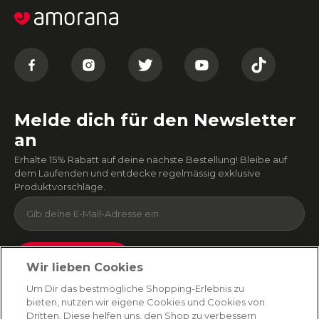
Melde dich für den Newsletter
an
Erhalte 15% Rabatt auf deine nächste Bestellung! Bleibe auf
dem Laufenden und entdecke regelmässig exklusive
Produktvorschläge.
Absenden
Wir lieben Cookies
Du kannst dich jederzeit von unserem Newsletter abmelden. Indem du fortfährst, stimmst
Um Dir das bestmögliche Shopping-Erlebnis zu
du unseren
E-Mail-Bedingungen
und
Datenschutzbestimmungen zu
.
bieten, nutzen wir eigene Cookies und Cookies von
Dritten. Diese helfen uns, den Shop zu verbessern