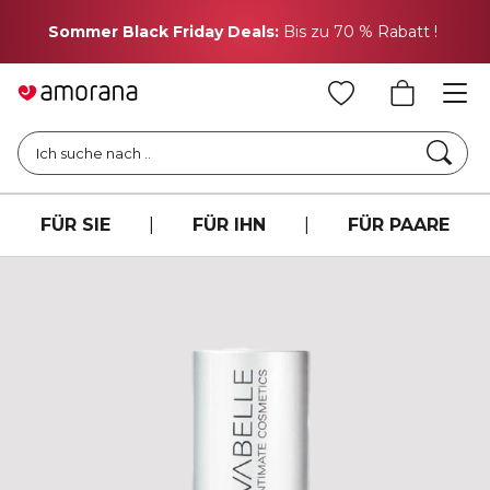
H
Sommer Black Friday Deals:
Bis zu 70 % Rabatt !
Such
Ich suche nach ..
FÜR SIE
|
FÜR IHN
|
FÜR PAARE