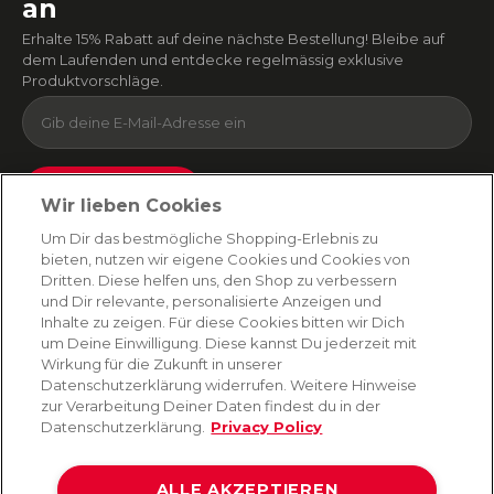
an
Erhalte 15% Rabatt auf deine nächste Bestellung! Bleibe auf
dem Laufenden und entdecke regelmässig exklusive
Produktvorschläge.
Absenden
Wir lieben Cookies
Du kannst dich jederzeit von unserem Newsletter abmelden. Indem du fortfährst, stimmst
Um Dir das bestmögliche Shopping-Erlebnis zu
du unseren
E-Mail-Bedingungen
und
Datenschutzbestimmungen zu
.
bieten, nutzen wir eigene Cookies und Cookies von
Dritten. Diese helfen uns, den Shop zu verbessern
und Dir relevante, personalisierte Anzeigen und
Inhalte zu zeigen. Für diese Cookies bitten wir Dich
AMORANA
um Deine Einwilligung. Diese kannst Du jederzeit mit
Wirkung für die Zukunft in unserer
Datenschutzerklärung widerrufen. Weitere Hinweise
MARKEN
zur Verarbeitung Deiner Daten findest du in der
Datenschutzerklärung.
Privacy Policy
SERVICE
ALLE AKZEPTIEREN