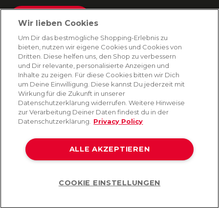
Absenden
Wir lieben Cookies
Du kannst dich jederzeit von unserem Newsletter abmelden. Indem du fortfährst, stimmst
Um Dir das bestmögliche Shopping-Erlebnis zu
du unseren
E-Mail-Bedingungen
und
Datenschutzbestimmungen zu
.
bieten, nutzen wir eigene Cookies und Cookies von
Dritten. Diese helfen uns, den Shop zu verbessern
und Dir relevante, personalisierte Anzeigen und
Inhalte zu zeigen. Für diese Cookies bitten wir Dich
AMORANA
um Deine Einwilligung. Diese kannst Du jederzeit mit
Wirkung für die Zukunft in unserer
Datenschutzerklärung widerrufen. Weitere Hinweise
MARKEN
zur Verarbeitung Deiner Daten findest du in der
Datenschutzerklärung.
Privacy Policy
SERVICE
ALLE AKZEPTIEREN
HILFE
COOKIE EINSTELLUNGEN
Help
©2026 Lovehoney Group Switzerland AG. Alle Rechte vorbehalten
AGB
|
Datenschutz- und Cookie-Richtlinien