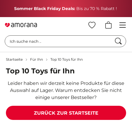
H
Sommer Black Friday Deals:
Bis zu 70 % Rabatt !
Such
Ich suche nach ..
Startseite
Für Ihn
Top 10 Toys für Ihn
Top 10 Toys für Ihn
Leider haben wir derzeit keine Produkte für diese
Auswahl auf Lager. Warum entdecken Sie nicht
einige unserer Bestseller?
ZURÜCK ZUR STARTSEITE