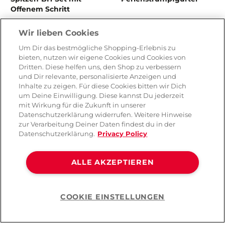
Offenem Schritt
( 1 )
Wir lieben Cookies
CHF 49.90
CHF 39.90
Um Dir das bestmögliche Shopping-Erlebnis zu
bieten, nutzen wir eigene Cookies und Cookies von
Dritten. Diese helfen uns, den Shop zu verbessern
und Dir relevante, personalisierte Anzeigen und
Inhalte zu zeigen. Für diese Cookies bitten wir Dich
um Deine Einwilligung. Diese kannst Du jederzeit
mit Wirkung für die Zukunft in unserer
Datenschutzerklärung widerrufen. Weitere Hinweise
zur Verarbeitung Deiner Daten findest du in der
Datenschutzerklärung.
Privacy Policy
ALLE AKZEPTIEREN
Esotiq Sensual Pardon
Esotiq Sensual BH & Slip
COOKIE EINSTELLUNGEN
Spitzen Body mit Perlen
mit Strumpfgürtel
Help
Detail
( 1 )
( 1 )