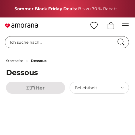
H
Sommer Black Friday Deals:
Bis zu 70 % Rabatt !
Such
Ich suche nach ..
Startseite
Dessous
Dessous
Filter
Beliebtheit