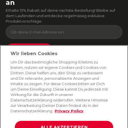
an
Erhalte 15% Rabatt auf deine nächste Bestellung! Bleibe auf
dem Laufenden und entdecke regelmässig exklusive
Produktvorschläge.
Absenden
Wir lieben Cookies
Du kannst dich jederzeit von unserem Newsletter abmelden. Indem du fortfährst, stimmst
Um Dir das bestmögliche Shopping-Erlebnis zu
du unseren
E-Mail-Bedingungen
und
Datenschutzbestimmungen zu
.
bieten, nutzen wir eigene Cookies und Cookies von
Dritten. Diese helfen uns, den Shop zu verbessern
und Dir relevante, personalisierte Anzeigen und
Inhalte zu zeigen. Für diese Cookies bitten wir Dich
AMORANA
um Deine Einwilligung. Diese kannst Du jederzeit mit
Wirkung für die Zukunft in unserer
Datenschutzerklärung widerrufen. Weitere Hinweise
MARKEN
zur Verarbeitung Deiner Daten findest du in der
Datenschutzerklärung.
Privacy Policy
SERVICE
ALLE AKZEPTIEREN