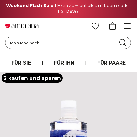
Weekend Flash Sale !
Extra 20% auf alles mit dem code:
EXTRA20
Such
Ich suche nach ..
FÜR SIE
|
FÜR IHN
|
FÜR PAARE
2 kaufen und sparen