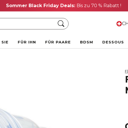
Sommer Black Friday Deals:
Bis zu 70 % Rabatt !
Suche
CH
 SIE
FÜR IHN
FÜR PAARE
BDSM
DESSOUS
F