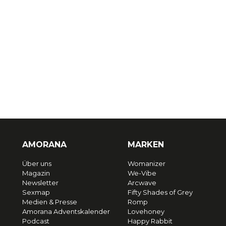
AMORANA
MARKEN
Über uns
Womanizer
Magazin
We-Vibe
Newsletter
Arcwave
Sexmap
Fifty Shades of Grey
Medien & Presse
Romp
Amorana Adventskalender
Lovehoney
Podcast
Happy Rabbit