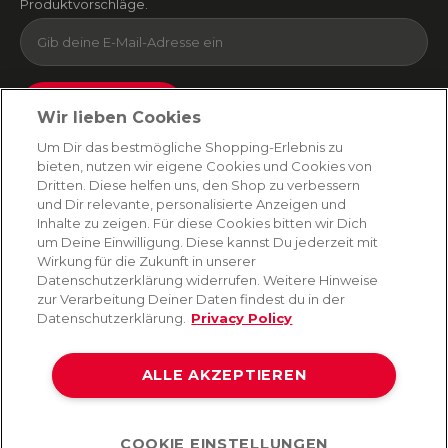
Produktvorschläge.
Absenden
Wir lieben Cookies
Du kannst dich jederzeit von unserem Newsletter abmelden. Indem du fortfährst, stimmst
Um Dir das bestmögliche Shopping-Erlebnis zu
du unseren
E-Mail-Bedingungen
und
Datenschutzbestimmungen zu
.
bieten, nutzen wir eigene Cookies und Cookies von
Dritten. Diese helfen uns, den Shop zu verbessern
und Dir relevante, personalisierte Anzeigen und
Inhalte zu zeigen. Für diese Cookies bitten wir Dich
AMORANA
um Deine Einwilligung. Diese kannst Du jederzeit mit
Wirkung für die Zukunft in unserer
Datenschutzerklärung widerrufen. Weitere Hinweise
MARKEN
zur Verarbeitung Deiner Daten findest du in der
Datenschutzerklärung.
Privacy Policy
SERVICE
ALLE AKZEPTIEREN
HILFE
COOKIE EINSTELLUNGEN