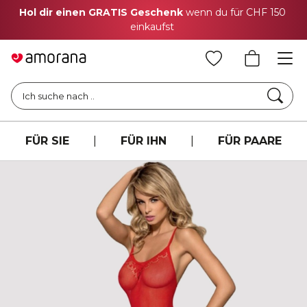
Hol dir einen GRATIS Geschenk
wenn du für CHF 150
einkaufst
Such
Ich suche nach ..
FÜR SIE
|
FÜR IHN
|
FÜR PAARE