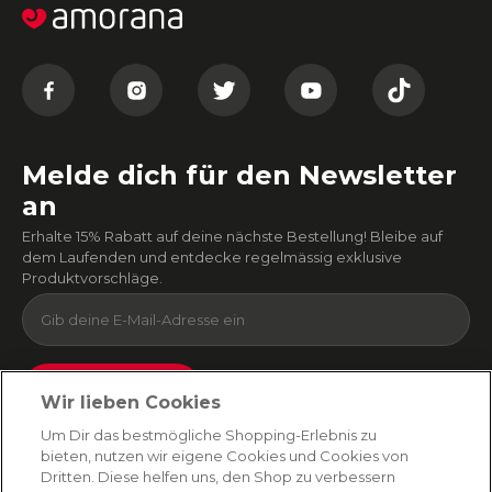
Melde dich für den Newsletter
an
Erhalte 15% Rabatt auf deine nächste Bestellung! Bleibe auf
dem Laufenden und entdecke regelmässig exklusive
Produktvorschläge.
Absenden
Wir lieben Cookies
Du kannst dich jederzeit von unserem Newsletter abmelden. Indem du fortfährst, stimmst
Um Dir das bestmögliche Shopping-Erlebnis zu
du unseren
E-Mail-Bedingungen
und
Datenschutzbestimmungen zu
.
bieten, nutzen wir eigene Cookies und Cookies von
Dritten. Diese helfen uns, den Shop zu verbessern