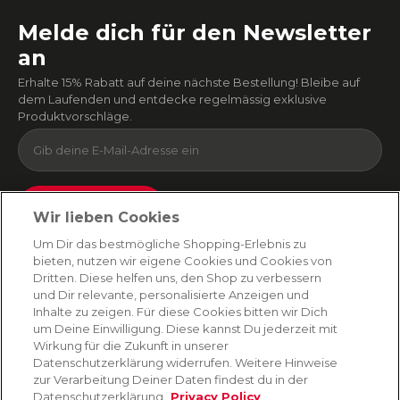
Melde dich für den Newsletter
an
Erhalte 15% Rabatt auf deine nächste Bestellung! Bleibe auf
dem Laufenden und entdecke regelmässig exklusive
Produktvorschläge.
Absenden
Wir lieben Cookies
Du kannst dich jederzeit von unserem Newsletter abmelden. Indem du fortfährst, stimmst
Um Dir das bestmögliche Shopping-Erlebnis zu
du unseren
E-Mail-Bedingungen
und
Datenschutzbestimmungen zu
.
bieten, nutzen wir eigene Cookies und Cookies von
Dritten. Diese helfen uns, den Shop zu verbessern
und Dir relevante, personalisierte Anzeigen und
Inhalte zu zeigen. Für diese Cookies bitten wir Dich
AMORANA
um Deine Einwilligung. Diese kannst Du jederzeit mit
Wirkung für die Zukunft in unserer
Datenschutzerklärung widerrufen. Weitere Hinweise
MARKEN
zur Verarbeitung Deiner Daten findest du in der
Datenschutzerklärung.
Privacy Policy