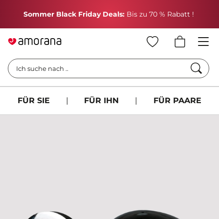
H
Sommer Black Friday Deals:
Bis zu 70 % Rabatt !
Such
Ich suche nach ..
FÜR SIE
|
FÜR IHN
|
FÜR PAARE