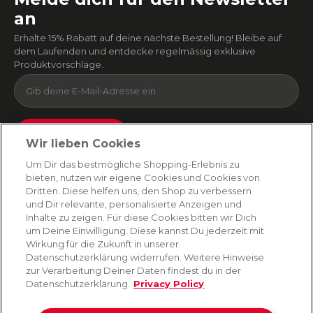
an
Erhalte 15% Rabatt auf deine nächste Bestellung! Bleibe auf
dem Laufenden und entdecke regelmässig exklusive
Produktvorschläge.
Absenden
Wir lieben Cookies
Du kannst dich jederzeit von unserem Newsletter abmelden. Indem du fortfährst, stimmst
Um Dir das bestmögliche Shopping-Erlebnis zu
du unseren
E-Mail-Bedingungen
und
Datenschutzbestimmungen zu
.
bieten, nutzen wir eigene Cookies und Cookies von
Dritten. Diese helfen uns, den Shop zu verbessern
und Dir relevante, personalisierte Anzeigen und
Inhalte zu zeigen. Für diese Cookies bitten wir Dich
AMORANA
um Deine Einwilligung. Diese kannst Du jederzeit mit
Wirkung für die Zukunft in unserer
Datenschutzerklärung widerrufen. Weitere Hinweise
MARKEN
zur Verarbeitung Deiner Daten findest du in der
Datenschutzerklärung.
Privacy Policy
SERVICE