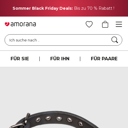
H
Sommer Black Friday Deals:
Bis zu 70 % Rabatt !
Such
Ich suche nach ..
FÜR SIE
|
FÜR IHN
|
FÜR PAARE