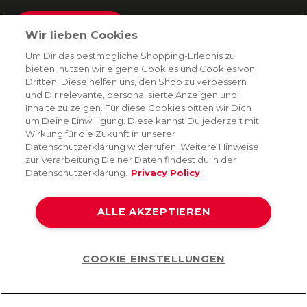
Absenden
Wir lieben Cookies
Du kannst dich jederzeit von unserem Newsletter abmelden. Indem du fortfährst, stimmst
Um Dir das bestmögliche Shopping-Erlebnis zu
du unseren
E-Mail-Bedingungen
und
Datenschutzbestimmungen zu
.
bieten, nutzen wir eigene Cookies und Cookies von
Dritten. Diese helfen uns, den Shop zu verbessern
und Dir relevante, personalisierte Anzeigen und
Inhalte zu zeigen. Für diese Cookies bitten wir Dich
AMORANA
um Deine Einwilligung. Diese kannst Du jederzeit mit
Wirkung für die Zukunft in unserer
Datenschutzerklärung widerrufen. Weitere Hinweise
MARKEN
zur Verarbeitung Deiner Daten findest du in der
Datenschutzerklärung.
Privacy Policy
SERVICE
ALLE AKZEPTIEREN
HILFE
COOKIE EINSTELLUNGEN
Help
©2026 Lovehoney Group Switzerland AG. Alle Rechte vorbehalten
AGB
|
Datenschutz- und Cookie-Richtlinien