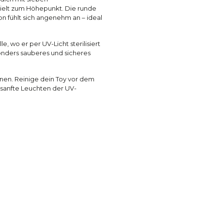
ielt zum Höhepunkt. Die runde
on fühlt sich angenehm an – ideal
e, wo er per UV-Licht sterilisiert
sonders sauberes und sicheres
onen. Reinige dein Toy vor dem
 sanfte Leuchten der UV-