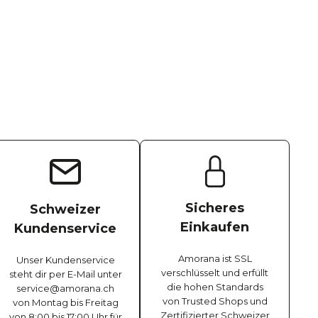
Sicheres
Schweizer
Einkaufen
Kundenservice
Amorana ist SSL
Unser Kundenservice
verschlüsselt und erfüllt
steht dir per E-Mail unter
die hohen Standards
service@amorana.ch
von Trusted Shops und
von Montag bis Freitag
Zertifizierter Schweizer
von 8:00 bis 17:00 Uhr für