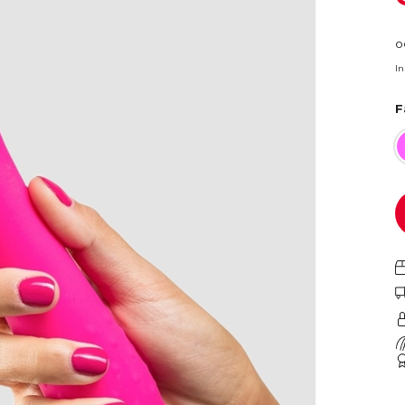
o
I
F