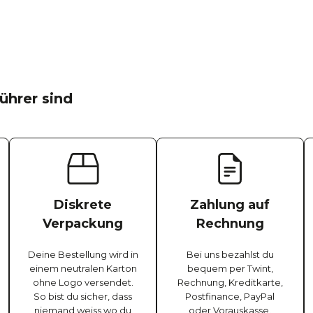
ührer sind
Diskrete
Zahlung auf
Verpackung
Rechnung
Deine Bestellung wird in
Bei uns bezahlst du
einem neutralen Karton
bequem per Twint,
ohne Logo versendet.
Rechnung, Kreditkarte,
So bist du sicher, dass
Postfinance, PayPal
niemand weiss wo du
oder Vorauskasse.