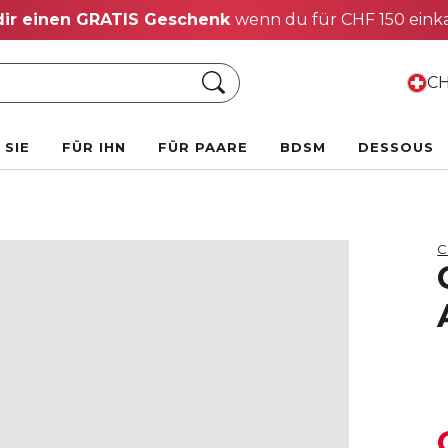
dir einen GRATIS Geschenk
wenn du für CHF 150 eink
Suche
CH
 SIE
FÜR IHN
FÜR PAARE
BDSM
DESSOUS
C