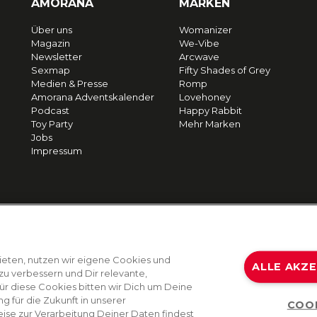
AMORANA
MARKEN
Über uns
Womanizer
Magazin
We-Vibe
Newsletter
Arcwave
Sexmap
Fifty Shades of Grey
Medien & Presse
Romp
Amorana Adventskalender
Lovehoney
Podcast
Happy Rabbit
Toy Party
Mehr Marken
Jobs
Impressum
ieten, nutzen wir eigene Cookies und
ALLE AKZ
zu verbessern und Dir relevante,
Für diese Cookies bitten wir Dich um Deine
g für die Zukunft in unserer
COO
ise zur Verarbeitung Deiner Daten findest