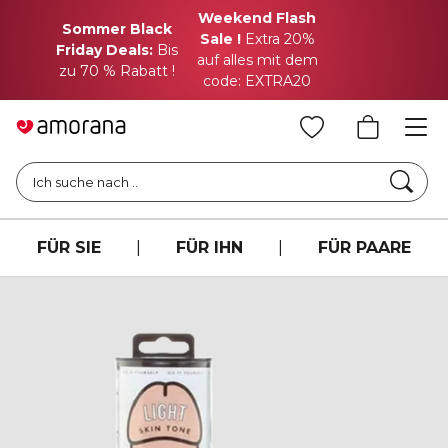
Weekend Flash
Sommer Black
Sale !
Extra 20%
Friday Deals:
Bis
auf alles mit dem
zu 70 % Rabatt !
code: EXTRA20
Such
Ich suche nach ..
FÜR SIE
|
FÜR IHN
|
FÜR PAARE