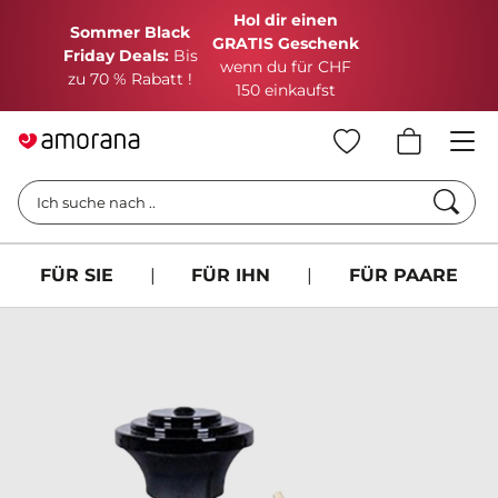
Hol dir einen
Sommer Black
GRATIS Geschenk
Friday Deals:
Bis
wenn du für CHF
zu 70 % Rabatt !
150 einkaufst
Such
Ich suche nach ..
FÜR SIE
|
FÜR IHN
|
FÜR PAARE