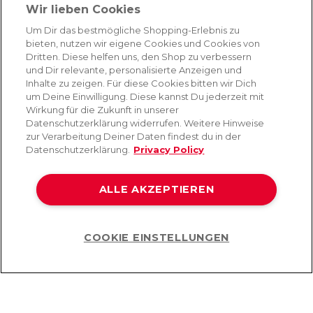
Absenden
Wir lieben Cookies
Du kannst dich jederzeit von unserem Newsletter abmelden. Indem du fortfährst, stimmst
Um Dir das bestmögliche Shopping-Erlebnis zu
du unseren
E-Mail-Bedingungen
und
Datenschutzbestimmungen zu
.
bieten, nutzen wir eigene Cookies und Cookies von
Dritten. Diese helfen uns, den Shop zu verbessern
und Dir relevante, personalisierte Anzeigen und
Inhalte zu zeigen. Für diese Cookies bitten wir Dich
AMORANA
um Deine Einwilligung. Diese kannst Du jederzeit mit
Wirkung für die Zukunft in unserer
Datenschutzerklärung widerrufen. Weitere Hinweise
MARKEN
zur Verarbeitung Deiner Daten findest du in der
Datenschutzerklärung.
Privacy Policy
SERVICE
ALLE AKZEPTIEREN
HILFE
COOKIE EINSTELLUNGEN
Help
©2026 Lovehoney Group Switzerland AG. Alle Rechte vorbehalten
AGB
|
Datenschutz- und Cookie-Richtlinien