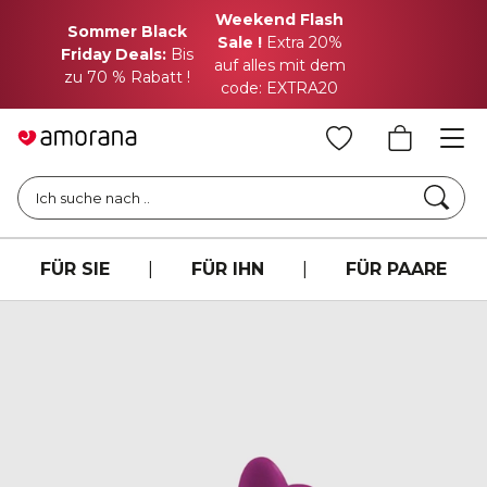
Weekend Flash
Sommer Black
Sale !
Extra 20%
Friday Deals:
Bis
auf alles mit dem
zu 70 % Rabatt !
code: EXTRA20
Such
Ich suche nach ..
FÜR SIE
|
FÜR IHN
|
FÜR PAARE