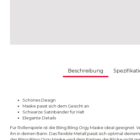
Beschreibung
Spezifikat
Schönes Design
Maske passt sich dem Gesicht an
Schwarze Satinbänder für Halt
Elegante Details
Für Rollenspiele ist die
Bling Bling Orgy Maske ideal geeignet. 
ihn in deinen Bann. Das flexible Metall passt sich optimal deinem 
der Bling Bling Orgy Maske wird dein Partner die Blicke nicht m