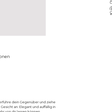
ionen
Verführe dein Gegenüber und ziehe
Gesicht an. Elegant und auffällig in
ehr von dir lassen können.