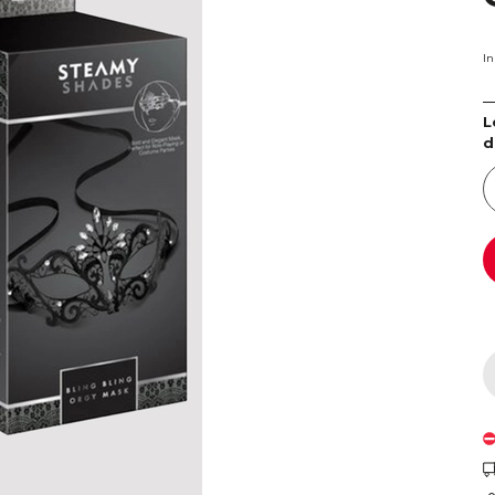
I
L
d