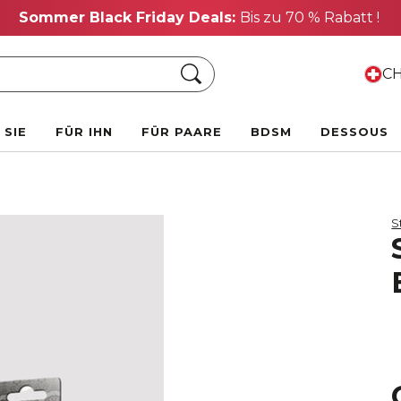
Sommer Black Friday Deals:
Bis zu 70 % Rabatt !
Suche
CH
 SIE
FÜR IHN
FÜR PAARE
BDSM
DESSOUS
S