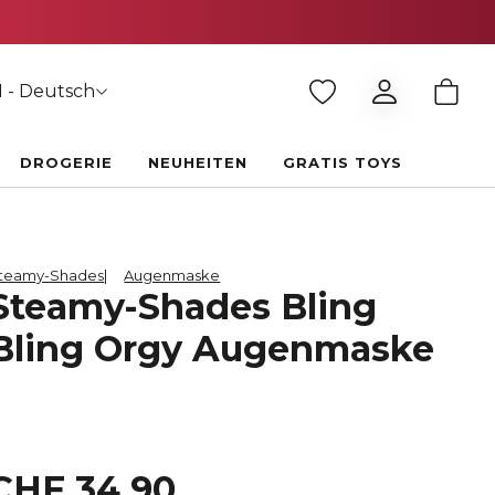
 - Deutsch
DROGERIE
NEUHEITEN
GRATIS TOYS
teamy-Shades
Augenmaske
Steamy-Shades Bling
Bling Orgy Augenmaske
CHF 34.90