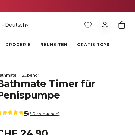
 - Deutsch
DROGERIE
NEUHEITEN
GRATIS TOYS
athmate
Zubehör
Bathmate Timer für
Penispumpe
5
(3 Rezensionen)
CHF 24.90