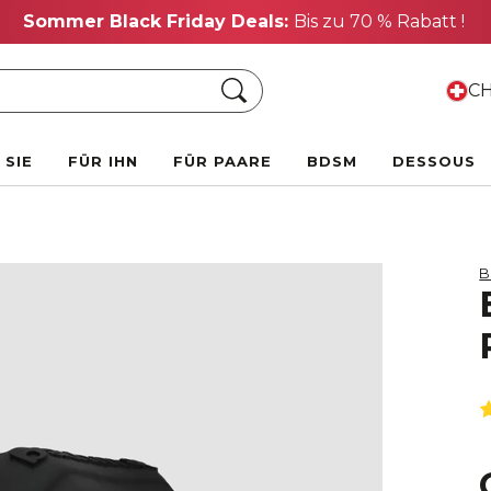
Sommer Black Friday Deals:
Bis zu 70 % Rabatt !
Suche
CH
 SIE
FÜR IHN
FÜR PAARE
BDSM
DESSOUS
B