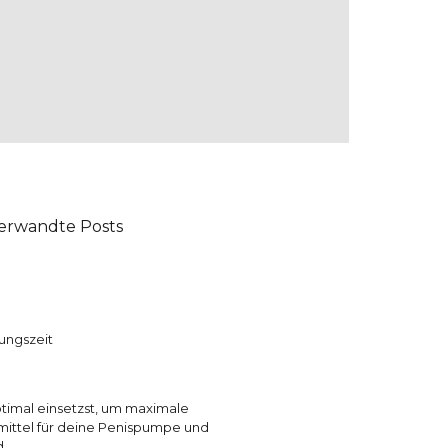
erwandte Posts
ungszeit
timal einsetzst, um maximale
smittel für deine Penispumpe und
d.