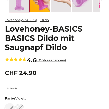
Lovehoney-BASICS
Dildo
Lovehoney-BASICS
BASICS Dildo mit
Saugnapf Dildo
4.6
(1355 Rezensionen)
CHF 24.90
Inkl.MwSt
Farbe
Violett
Violett
Transparent