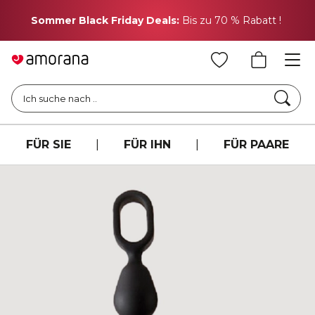
H
Sommer Black Friday Deals:
Bis zu 70 % Rabatt !
Such
Ich suche nach ..
FÜR SIE
|
FÜR IHN
|
FÜR PAARE