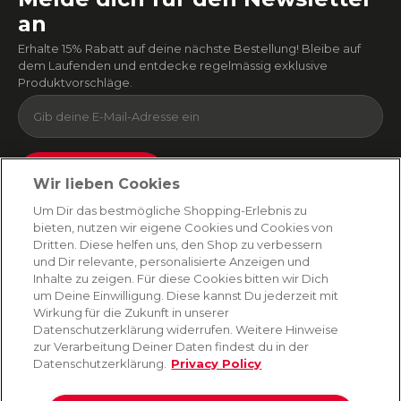
an
Erhalte 15% Rabatt auf deine nächste Bestellung! Bleibe auf
dem Laufenden und entdecke regelmässig exklusive
Produktvorschläge.
Absenden
Wir lieben Cookies
Du kannst dich jederzeit von unserem Newsletter abmelden. Indem du fortfährst, stimmst
Um Dir das bestmögliche Shopping-Erlebnis zu
du unseren
E-Mail-Bedingungen
und
Datenschutzbestimmungen zu
.
bieten, nutzen wir eigene Cookies und Cookies von
Dritten. Diese helfen uns, den Shop zu verbessern
und Dir relevante, personalisierte Anzeigen und
Inhalte zu zeigen. Für diese Cookies bitten wir Dich
AMORANA
um Deine Einwilligung. Diese kannst Du jederzeit mit
Wirkung für die Zukunft in unserer
Datenschutzerklärung widerrufen. Weitere Hinweise
MARKEN
zur Verarbeitung Deiner Daten findest du in der
Datenschutzerklärung.
Privacy Policy
SERVICE