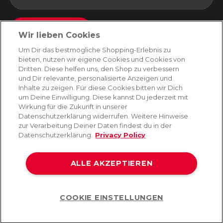
Absenden
Wir lieben Cookies
Du kannst dich jederzeit von unserem Newsletter abmelden. Indem du fortfährst, stimmst
Um Dir das bestmögliche Shopping-Erlebnis zu
du unseren
E-Mail-Bedingungen
und
Datenschutzbestimmungen zu
.
bieten, nutzen wir eigene Cookies und Cookies von
Dritten. Diese helfen uns, den Shop zu verbessern
und Dir relevante, personalisierte Anzeigen und
Inhalte zu zeigen. Für diese Cookies bitten wir Dich
AMORANA
um Deine Einwilligung. Diese kannst Du jederzeit mit
Wirkung für die Zukunft in unserer
Datenschutzerklärung widerrufen. Weitere Hinweise
MARKEN
zur Verarbeitung Deiner Daten findest du in der
Datenschutzerklärung.
Privacy Policy
SERVICE
ALLE AKZEPTIEREN
HILFE
COOKIE EINSTELLUNGEN
Help
©2026 Lovehoney Group Switzerland AG. Alle Rechte vorbehalten