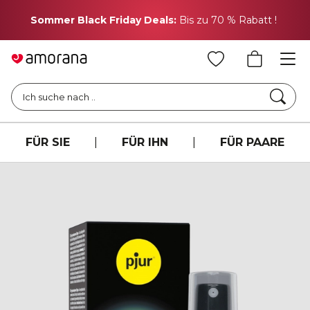
H
Sommer Black Friday Deals:
Bis zu 70 % Rabatt !
Such
Ich suche nach ..
FÜR SIE
|
FÜR IHN
|
FÜR PAARE