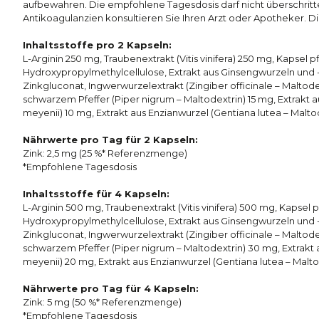
aufbewahren. Die empfohlene Tagesdosis darf nicht überschrit
Antikoagulanzien konsultieren Sie Ihren Arzt oder Apotheker. D
Inhaltsstoffe pro 2 Kapseln:
L-Arginin 250 mg, Traubenextrakt (Vitis vinifera) 250 mg, Kapsel p
Hydroxypropylmethylcellulose, Extrakt aus Ginsengwurzeln und -
Zinkgluconat, Ingwerwurzelextrakt (Zingiber officinale – Maltodex
schwarzem Pfeffer (Piper nigrum – Maltodextrin) 15 mg, Extrakt
meyenii) 10 mg, Extrakt aus Enzianwurzel (Gentiana lutea – Malto
Nährwerte pro Tag für 2 Kapseln:
Zink: 2,5 mg (25 %* Referenzmenge)
*Empfohlene Tagesdosis
Inhaltsstoffe für 4 Kapseln:
L-Arginin 500 mg, Traubenextrakt (Vitis vinifera) 500 mg, Kapsel 
Hydroxypropylmethylcellulose, Extrakt aus Ginsengwurzeln und -
Zinkgluconat, Ingwerwurzelextrakt (Zingiber officinale – Maltode
schwarzem Pfeffer (Piper nigrum – Maltodextrin) 30 mg, Extrak
meyenii) 20 mg, Extrakt aus Enzianwurzel (Gentiana lutea – Malto
Nährwerte pro Tag für 4 Kapseln:
Zink: 5 mg (50 %* Referenzmenge)
*Empfohlene Tagesdosis