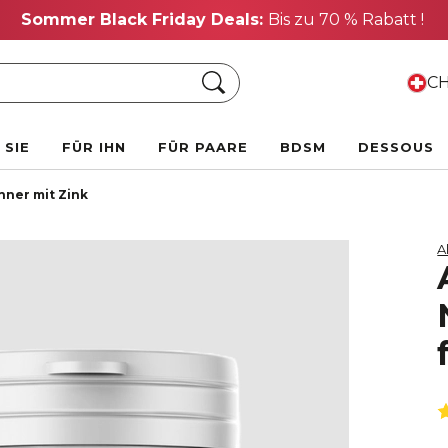
Sommer Black Friday Deals:
Bis zu 70 % Rabatt !
Suche
CH
 SIE
FÜR IHN
FÜR PAARE
BDSM
DESSOUS
ner mit Zink
A