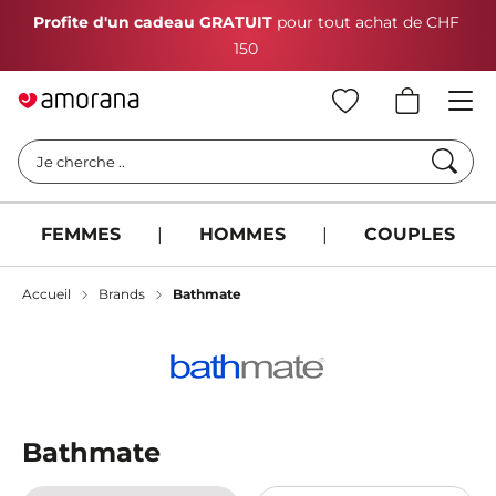
Profite d'un cadeau GRATUIT
pour tout achat de CHF
150
Cherc
Je cherche ..
FEMMES
|
HOMMES
|
COUPLES
Accueil
Brands
Bathmate
Bathmate