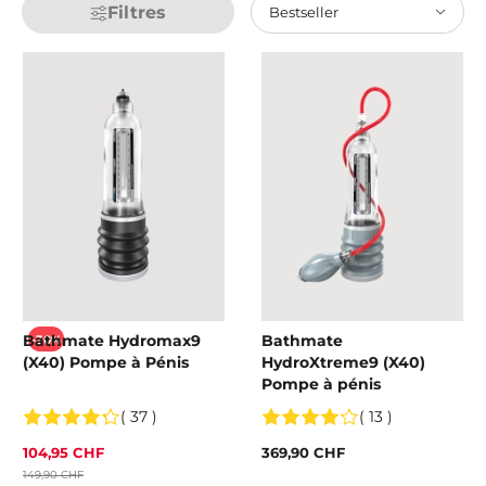
Filtres
Bestseller
Bathmate Hydromax9
Bathmate
-30%
(X40) Pompe à Pénis
HydroXtreme9 (X40)
Pompe à pénis
( 37 )
( 13 )
104,95 CHF
369,90 CHF
149,90 CHF