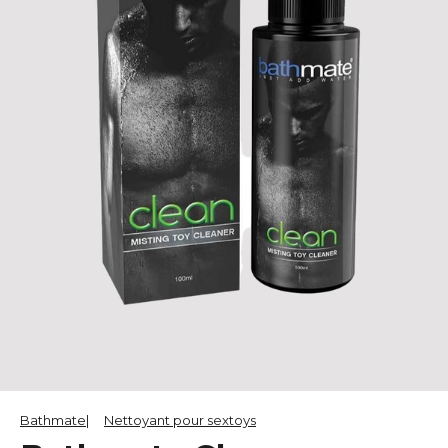
Bathmate
Nettoyant pour sextoys