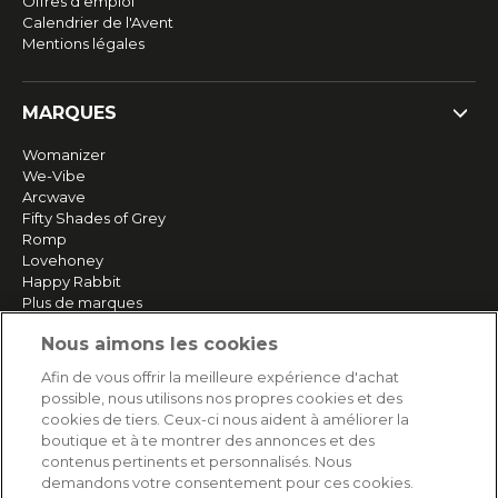
Offres d'emploi
Calendrier de l'Avent
Mentions légales
MARQUES
Womanizer
We-Vibe
Arcwave
Fifty Shades of Grey
Romp
Lovehoney
Happy Rabbit
Plus de marques
Nous aimons les cookies
SERVICE
Afin de vous offrir la meilleure expérience d'achat
possible, nous utilisons nos propres cookies et des
Livraison rapide et gratuite
cookies de tiers. Ceux-ci nous aident à améliorer la
Retours & remboursements
boutique et à te montrer des annonces et des
Paiement sécurisé
contenus pertinents et personnalisés. Nous
demandons votre consentement pour ces cookies.