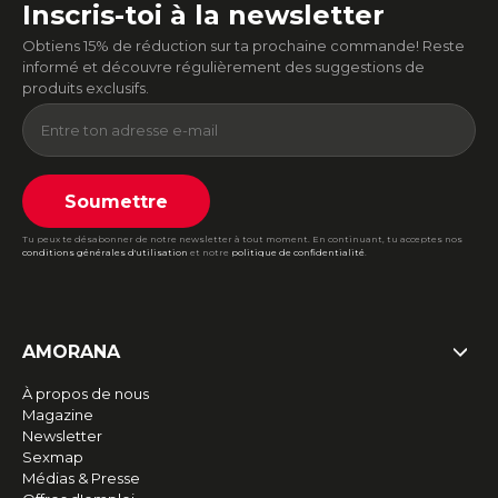
Inscris-toi à la newsletter
Obtiens 15% de réduction sur ta prochaine commande! Reste
informé et découvre régulièrement des suggestions de
produits exclusifs.
Soumettre
Tu peux te désabonner de notre newsletter à tout moment. En continuant, tu acceptes nos
conditions générales d'utilisation
et notre
politique de confidentialité
.
AMORANA
À propos de nous
Magazine
Newsletter
Sexmap
Médias & Presse