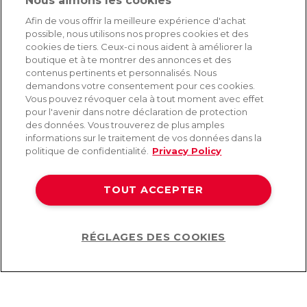
Nous aimons les cookies
SERVICE
Afin de vous offrir la meilleure expérience d'achat
possible, nous utilisons nos propres cookies et des
Livraison rapide et gratuite
cookies de tiers. Ceux-ci nous aident à améliorer la
Retours & remboursements
boutique et à te montrer des annonces et des
Paiement sécurisé
contenus pertinents et personnalisés. Nous
demandons votre consentement pour ces cookies.
Vous pouvez révoquer cela à tout moment avec effet
pour l'avenir dans notre déclaration de protection
AIDE
des données. Vous trouverez de plus amples
informations sur le traitement de vos données dans la
Contact
politique de confidentialité.
Privacy Policy
Paiement
Livraison et expédition
TOUT ACCEPTER
Foire aux questions
Protection des données
CGV
RÉGLAGES DES COOKIES
Help
©2026 Lovehoney Group Switzerland AG. Tous droits réservés.
CG
|
Protection des données