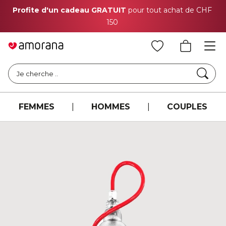
Profite d'un cadeau GRATUIT
pour tout achat de CHF
150
Cher
Je cherche ..
FEMMES
|
HOMMES
|
COUPLES