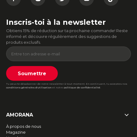
Inscris-toi à la newsletter
Obtiens 15% de réduction sur ta prochaine commande! Reste
informé et découvre régulièrement des suggestions de
produits exclusifs.
Soumettre
Tu peux te désabonner de notre newsletter à tout moment. En continuant, tu acceptes nos
conditions générales d'utilisation
et notre
politique de confidentialité
.
AMORANA
À propos de nous
Magazine