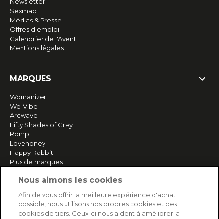
Newsletter
Sexmap
Médias & Presse
Offres d'emploi
Calendrier de l'Avent
Mentions légales
MARQUES
Womanizer
We-Vibe
Arcwave
Fifty Shades of Grey
Romp
Lovehoney
Happy Rabbit
Plus de marques
Nous aimons les cookies
SERVICE
Afin de vous offrir la meilleure expérience d'achat
possible, nous utilisons nos propres cookies et des
Livraison rapide et gratuite
cookies de tiers. Ceux-ci nous aident à améliorer la