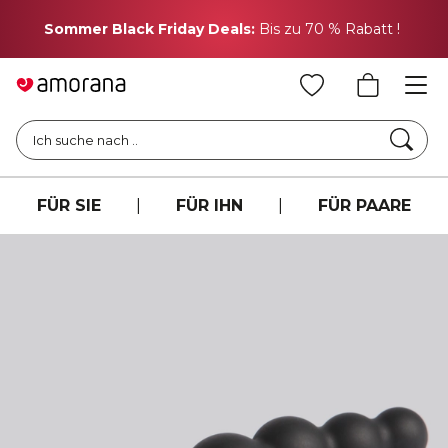
H
Sommer Black Friday Deals:
Bis zu 70 % Rabatt !
Such
Ich suche nach ..
FÜR SIE
|
FÜR IHN
|
FÜR PAARE