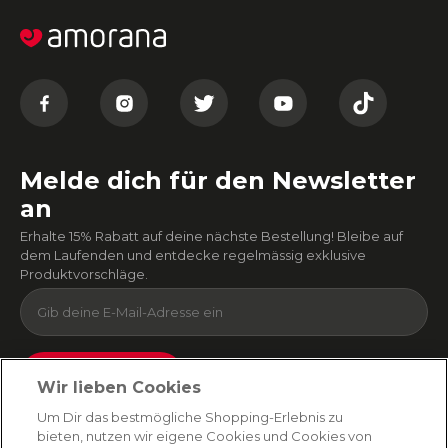
Melde dich für den Newsletter
an
Erhalte 15% Rabatt auf deine nächste Bestellung! Bleibe auf
dem Laufenden und entdecke regelmässig exklusive
Produktvorschläge.
Absenden
Wir lieben Cookies
Du kannst dich jederzeit von unserem Newsletter abmelden. Indem du fortfährst, stimmst
Um Dir das bestmögliche Shopping-Erlebnis zu
du unseren
E-Mail-Bedingungen
und
Datenschutzbestimmungen zu
.
bieten, nutzen wir eigene Cookies und Cookies von