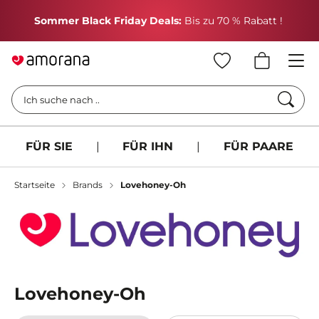
H
Sommer Black Friday Deals:
Bis zu 70 % Rabatt !
Such
Ich suche nach ..
FÜR SIE
|
FÜR IHN
|
FÜR PAARE
Startseite
Brands
Lovehoney-Oh
Lovehoney-Oh