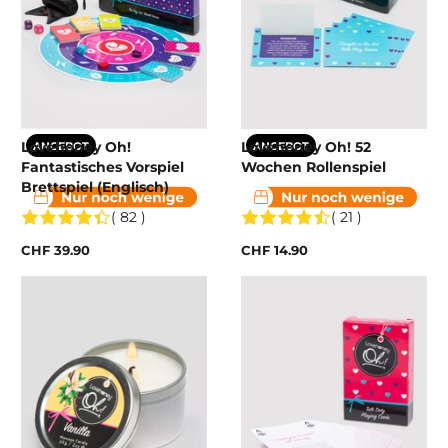
Lovehoney Oh!
Lovehoney Oh! 52
ANGEBOT
ANGEBOT
Fantastisches Vorspiel
Wochen Rollenspiel
Brettspiel (Englisch)
( 82 )
( 21 )
CHF 39.90
CHF 14.90