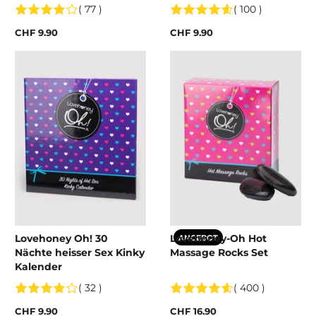
( 77 )
( 100 )
CHF 9.90
CHF 9.90
Lovehoney Oh! 30
Lovehoney-Oh Hot
ANGEBOT
Nächte heisser Sex Kinky
Massage Rocks Set
Kalender
( 32 )
( 400 )
CHF 9.90
CHF 16.90