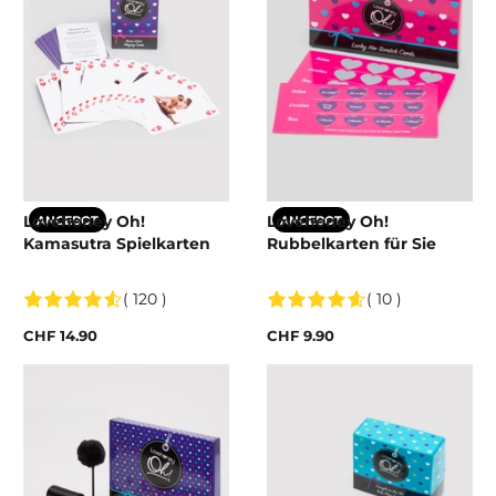
Lovehoney Oh!
Lovehoney Oh!
ANGEBOT
ANGEBOT
Kamasutra Spielkarten
Rubbelkarten für Sie
( 120 )
( 10 )
CHF 14.90
CHF 9.90