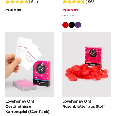
( 64 )
( 565 )
CHF 9.90
CHF 5.05
CHF 16.90
Farbe
Lovehoney Oh!
Lovehoney Oh!
Geständnisse
Rosenblätter aus Stoff
Kartenspiel (52er-Pack)