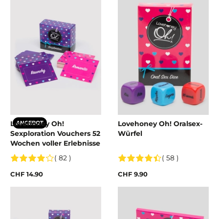
Lovehoney Oh!
Lovehoney Oh! Oralsex-
ANGEBOT
Sexploration Vouchers 52
Würfel
Wochen voller Erlebnisse
( 82 )
( 58 )
CHF 14.90
CHF 9.90