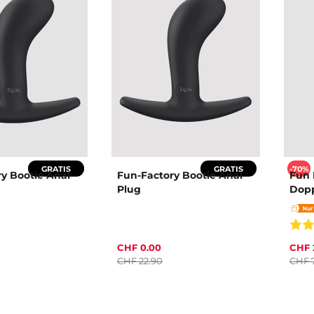
GRATIS
GRATIS
-70%
y Bootie Anal
Fun-Factory Bootie Anal
Fun 
Plug
Dopp
CHF 0.00
CHF 
CHF 22.90
CHF 