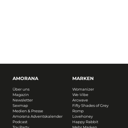
AMORANA
MARKEN
Über uns
Womanizer
Magazin
We-Vibe
Newsletter
Arcwave
Sexmap
Fifty Shades of Grey
Medien & Presse
Romp
Amorana Adventskalender
Lovehoney
Podcast
Happy Rabbit
Toy Party
Mehr Marken