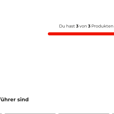
Du hast
3
von
3
Produkten
ührer sind