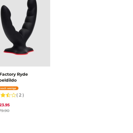
Factory Ryde
eldildo
( 2 )
23.95
79.90