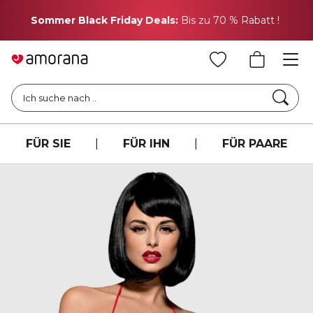
H
Sommer Black Friday Deals:
Bis zu 70 % Rabatt !
Such
Ich suche nach ..
FÜR SIE
|
FÜR IHN
|
FÜR PAARE