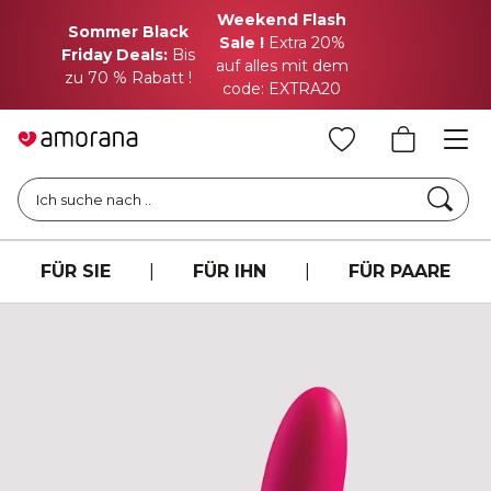
Weekend Flash
Sommer Black
Sale !
Extra 20%
Friday Deals:
Bis
auf alles mit dem
zu 70 % Rabatt !
code: EXTRA20
Such
Ich suche nach ..
FÜR SIE
|
FÜR IHN
|
FÜR PAARE