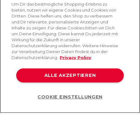
Absenden
Um Dir das bestmögliche Shopping-Erlebnis zu
bieten, nutzen wir eigene Cookies und Cookies von
Du kannst dich jederzeit von unserem Newsletter abmelden. Indem du fortfährst, stimmst
Dritten. Diese helfen uns, den Shop zu verbessern
du unseren
E-Mail-Bedingungen
und
Datenschutzbestimmungen zu
.
und Dir relevante, personalisierte Anzeigen und
Inhalte zu zeigen. Für diese Cookies bitten wir Dich
um Deine Einwilligung. Diese kannst Du jederzeit mit
Wirkung für die Zukunft in unserer
Datenschutzerklärung widerrufen. Weitere Hinweise
AMORANA
zur Verarbeitung Deiner Daten findest du in der
Datenschutzerklärung.
Privacy Policy
MARKEN
ALLE AKZEPTIEREN
SERVICE
COOKIE EINSTELLUNGEN
HILFE
Help
©2026 Lovehoney Group Switzerland AG. Alle Rechte vorbehalten
AGB
|
Datenschutz- und Cookie-Richtlinien