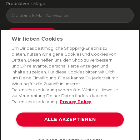
Produktvorschläge.
Absenden
Wir lieben Cookies
Du kannst dich jederzeit von unserem Newsletter abmelden. Indem du fortfährst, stimmst
Um Dir das bestmögliche Shopping-Erlebnis zu
du unseren
E-Mail-Bedingungen
und
Datenschutzbestimmungen zu
.
bieten, nutzen wir eigene Cookies und Cookies von
Dritten. Diese helfen uns, den Shop zu verbessern
und Dir relevante, personalisierte Anzeigen und
Inhalte zu zeigen. Für diese Cookies bitten wir Dich
AMORANA
um Deine Einwilligung. Diese kannst Du jederzeit mit
Wirkung für die Zukunft in unserer
Datenschutzerklärung widerrufen. Weitere Hinweise
MARKEN
zur Verarbeitung Deiner Daten findest du in der
Datenschutzerklärung.
Privacy Policy
SERVICE
ALLE AKZEPTIEREN
HILFE